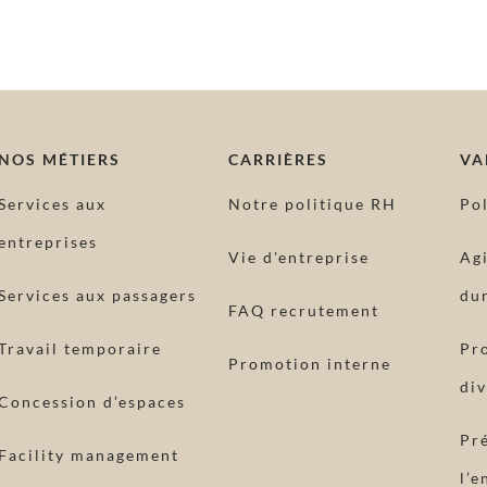
Robe Disco
NOS MÉTIERS
CARRIÈRES
VA
Services aux
Notre politique RH
Po
entreprises
Vie d'entreprise
Ag
Services aux passagers
dur
FAQ recrutement
Travail temporaire
Pr
Promotion interne
div
Concession d’espaces
Pr
Facility management
l’