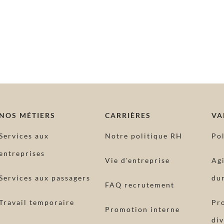
NOS MÉTIERS
CARRIÈRES
VA
Services aux
Notre politique RH
Po
entreprises
Vie d'entreprise
Ag
Services aux passagers
dur
FAQ recrutement
Travail temporaire
Pr
Promotion interne
div