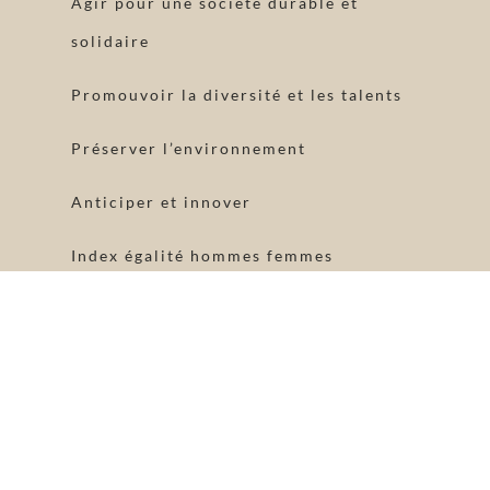
Agir pour une société durable et
solidaire
Promouvoir la diversité et les talents
Préserver l’environnement
Anticiper et innover
Index égalité hommes femmes
Mentions légales
Politique de cookies
Politique de confidentialité