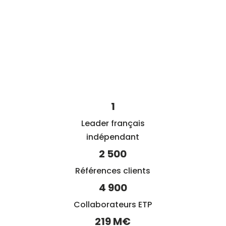
Chiffres Clefs
1
Leader français
indépendant
2 500
Références clients
4 900
Collaborateurs ETP
219 M€