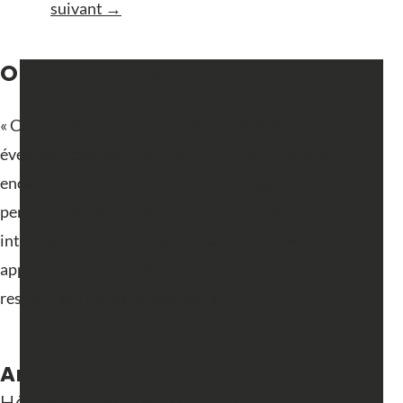
suivant
→
On vous attend !
« Cela fait 3 ans que je travaille sur différents
événements avec City One. J’ai toujours été bien
encadrée. De plus, l’expérience avec l’agence m’a
permise d’assister à des conférences plus
intéressantes les unes que les autres et m’a surtout
appris à être organisée et à prendre des
responsabilités dans mon travail. »
Anaïs