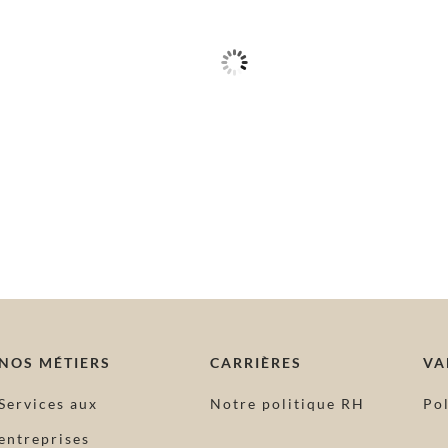
Jupe Chaillot
NOS MÉTIERS
CARRIÈRES
VA
Services aux
Notre politique RH
Po
entreprises