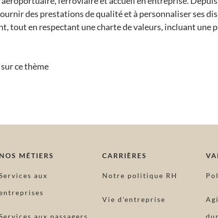
aéroportuaire, ferroviaire et accueil en entreprise. Depuis
 fournir des prestations de qualité et à personnaliser ses d
nt, tout en respectant une charte de valeurs, incluant une p
s sur ce thème
NOS MÉTIERS
CARRIÈRES
VA
Services aux
Notre politique RH
Po
entreprises
Vie d'entreprise
Ag
Services aux passagers
dur