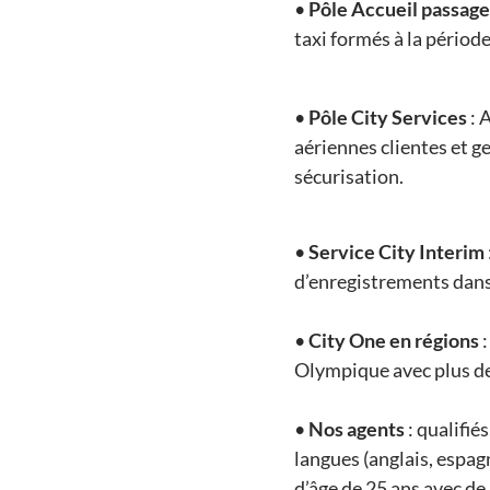
•
Pôle Accueil passage
taxi formés à la périod
•
Pôle City Services
: 
aériennes clientes et g
sécurisation.
•
Service City Interim
d’enregistrements dans 
•
City One en régions
:
Olympique avec plus de
•
Nos agents
: qualifié
langues (anglais, espag
d’âge de 25 ans avec de