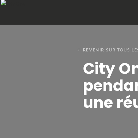
REVENIR SUR TOUS LE
City On
pendant
une réu