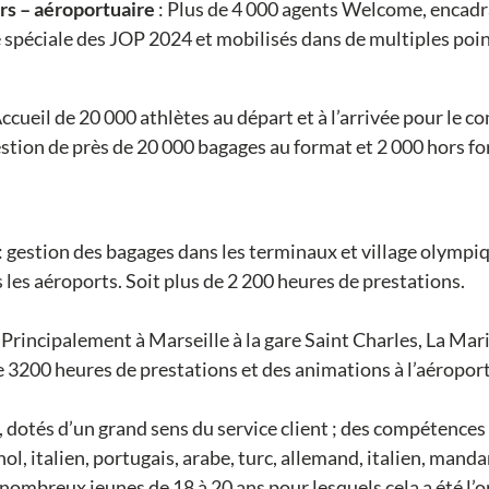
rs – aéroportuaire
: Plus de 4 000 agents Welcome, encadra
e spéciale des JOP 2024 et mobilisés dans de multiples poin
Accueil de 20 000 athlètes au départ et à l’arrivée pour le
estion de près de 20 000 bagages au format et 2 000 hors fo
: gestion des bagages dans les terminaux et village olympiq
les aéroports. Soit plus de 2 200 heures de prestations.
 Principalement à Marseille à la gare Saint Charles, La Mari
 3200 heures de prestations et des animations à l’aéropor
s, dotés d’un grand sens du service client ; des compétence
nol, italien, portugais, arabe, turc, allemand, italien, man
 nombreux jeunes de 18 à 20 ans pour lesquels cela a été l’