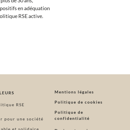
 plus de 30 ans,
ispositifs en adéquation
olitique RSE active.
Mentions légales
LEURS
Politique de cookies
litique RSE
Politique de
confidentialité
ir pour une société
able et solidaire