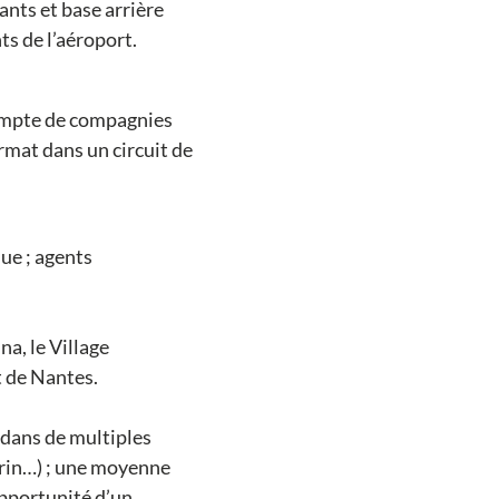
nts et base arrière
ts de l’aéroport.
 compte de compagnies
rmat dans un circuit de
ue ; agents
na, le Village
t de Nantes.
s dans de multiples
darin…) ; une moyenne
opportunité d’un