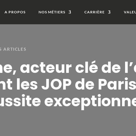
A PROPOS
NOS MÉTIERS
CARRIÈRE
VALE
S ARTICLES
e, acteur clé de l
 les JOP de Paris
ssite exceptionne