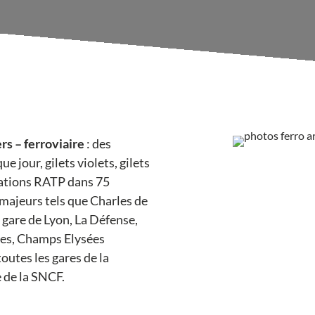
rs – ferroviaire
: des
e jour, gilets violets, gilets
tations RATP dans 75
 majeurs tels que Charles de
, gare de Lyon, La Défense,
lles, Champs Elysées
utes les gares de la
 de la SNCF.