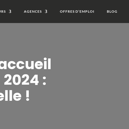
URS
AGENCES
OFFRES D’EMPLOI
BLOG
’accueil
 2024 :
lle !