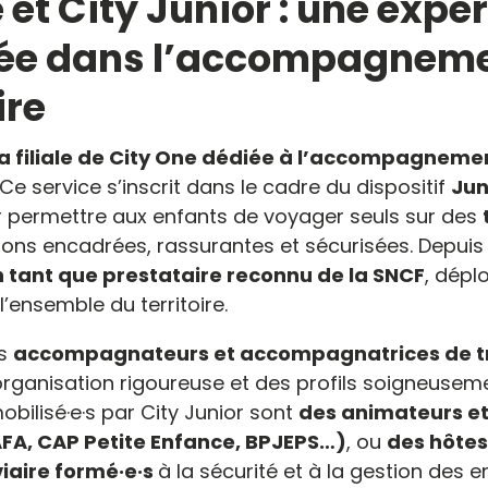
 et City Junior : une exper
ée dans l’accompagnem
ire
 la filiale de City One dédiée à l’accompagneme
 Ce service s’inscrit dans le cadre du dispositif
Jun
r permettre aux enfants de voyager seuls sur des
ons encadrées, rassurantes et sécurisées. Depuis 
n tant que prestataire reconnu de la SNCF
, dépl
l’ensemble du territoire.
es
accompagnateurs et accompagnatrices de tr
rganisation rigoureuse et des profils soigneuseme
obilisé·e·s par City Junior sont
des animateurs et
AFA, CAP Petite Enfance, BPJEPS…)
, ou
des hôte
viaire formé·e·s
à la sécurité et à la gestion des e