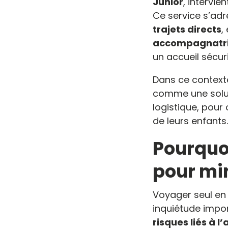
Junior
, intervie
Ce service s’ad
trajets directs
,
accompagnatric
un accueil sécur
Dans ce contexte
comme une soluti
logistique, pour 
de leurs enfants.
Pourquo
pour min
Voyager seul en 
inquiétude impor
risques liés à 