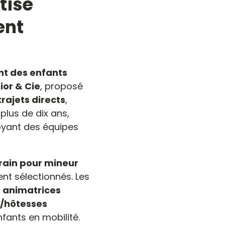
tise
ent
nt des enfants
ior & Cie
, proposé
trajets directs
,
plus de dix ans,
oyant des équipes
ain pour mineur
nt sélectionnés. Les
 animatrices
s/hôtesses
nfants en mobilité.