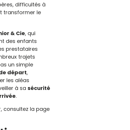
ères, difficultés à
 transformer le
nior & Cie
, qui
nt des enfants
des prestataires
breux trajets
pas un simple
 de départ
,
er les aléas
eiller à sa
sécurité
rrivée
.
,
consultez la page