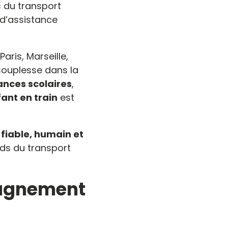
s du transport
 d’assistance
ris, Marseille,
souplesse dans la
nces scolaires
,
nt en train
est
 fiable, humain et
rds du transport
agnement