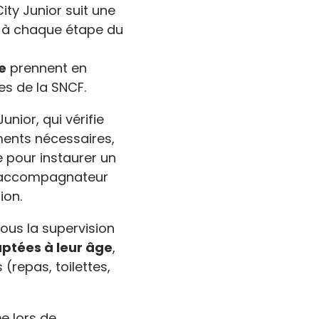
ty Junior suit une
t à chaque étape du
e
prennent en
es de la SNCF.
unior, qui vérifie
uments nécessaires,
e pour instaurer un
 L’accompagnateur
ion.
sous la supervision
aptées à leur âge
,
(repas, toilettes,
e lors de