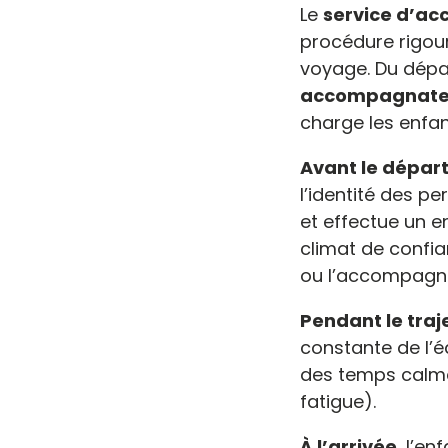
Le
service d’a
procédure rigour
voyage. Du départ
accompagnateu
charge les enfan
Avant le dépar
l’identité des p
et effectue un e
climat de confia
ou l’accompagnat
Pendant le traj
constante de l’
des temps calmes
fatigue).
À l’arrivée
, l’e