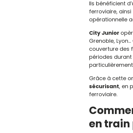
Ils bénéficient d
ferroviaire, ain
opérationnelle a
City Junior
opèr
Grenoble, Lyon…
couverture des 
périodes durant
particulièrement 
Grâce à cette o
sécurisant
, en 
ferroviaire.
Commen
en train