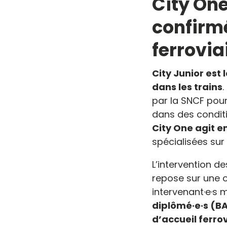
City One
confirm
ferrovia
City Junior est
dans les trains
.
par la SNCF pou
dans des conditi
City One agit e
spécialisées sur 
L’intervention d
repose sur une o
intervenant·e·s m
diplômé·e·s (B
d’accueil ferro