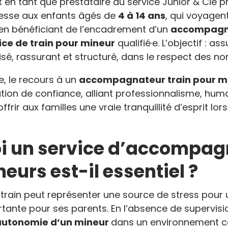
nt en tant que prestataire du service Junior & Cie 
resse aux enfants âgés de
4 à 14 ans
, qui voyagen
 en bénéficiant de l’encadrement d’un
accompagna
e de train pour mineur
qualifié·e. L’objectif : a
isé, rassurant et structuré, dans le respect des no
, le recours à un
accompagnateur train pour m
on de confiance, alliant professionnalisme, huma
offrir aux familles une vraie tranquillité d’esprit 
i un service d’accompag
eurs est-il essentiel ?
train peut représenter une source de stress pour 
tante pour ses parents. En l’absence de supervis
l’autonomie d’un mineur
dans un environnement 