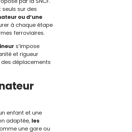
proposé par la SNCF.
t seuls sur des
teur ou d’une
ssurer à chaque étape
rmes ferroviaires.
ineur
s’impose
nité et rigueur
lors des déplacements
nateur
un enfant et une
ion adaptée,
les
comme une gare ou