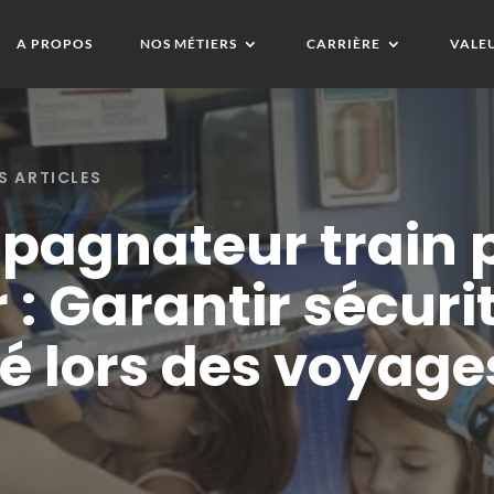
A PROPOS
NOS MÉTIERS
CARRIÈRE
VALE
S ARTICLES
agnateur train 
: Garantir sécurit
té lors des voyage