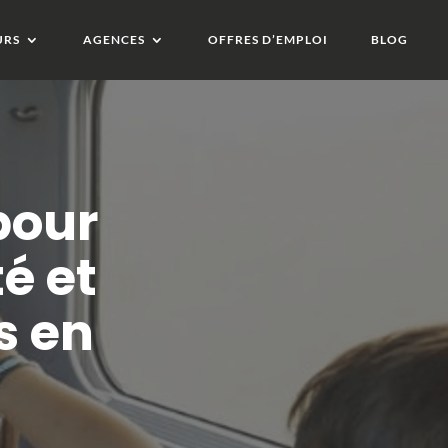
URS
AGENCES
OFFRES D’EMPLOI
BLOG
pour
é et
s en