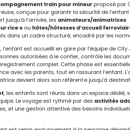
ccompagnement train pour mineur
proposé par Ci
euse, conçue pour garantir la sécurité de l’enfan
 jusqu’à l’arrivée, les
animateurs/animatrices
r·rice·s
ou
hôtes/hôtesses d’accueil ferroviair
ts dans un cadre structuré, encadré par les norm
t
, l’enfant est accueilli en gare par l’équipe de City J
ersonnes autorisées à le confier, contrôle les doc
nregistrement complet. Cette phase est essentiell
nce avec les parents, tout en rassurant l’enfant.
rice devient alors son référent·e jusqu’à destinat
et
, les enfants sont réunis dans un espace dédié, 
équipe. Le voyage est rythmé par des
activités ad
, et une gestion attentive des besoins individuels 
nfant est remis exclusivement à la personne désigné