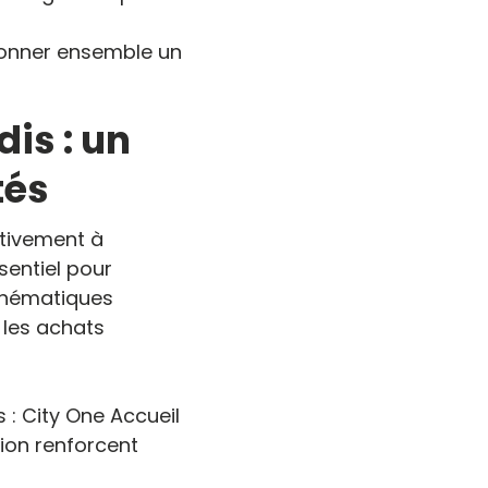
çonner ensemble un
is : un
tés
ctivement à
sentiel pour
 thématiques
t les achats
 : City One Accueil
tion renforcent