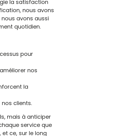
gie la satisfaction
ification, nous avons
 nous avons aussi
ment quotidien.
rocessus pour
 améliorer nos
nforcent la
 nos clients.
s, mais à anticiper
e chaque service que
et ce, sur le long