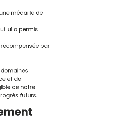
 une médaille de
i lui a permis
nt récompensée par
es domaines
ce et de
ible de notre
rogrès futurs.
gement