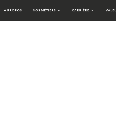
A PROPOS
NOS MÉTIERS
CARRIÈRE
VALE
S ARTICLES
 et durabilité : Ci
 ISO 9001, ISO 2012
is en 2024 !