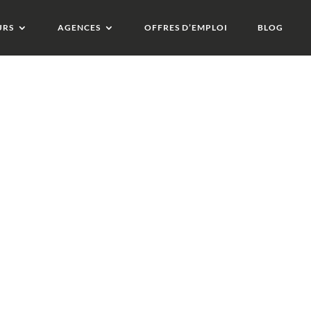
URS
AGENCES
OFFRES D’EMPLOI
BLOG
ty One
1 et