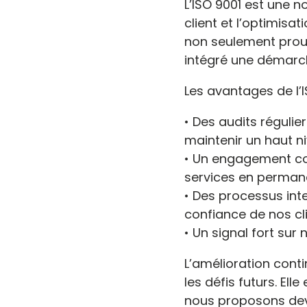
L’ISO 9001 est une no
client et l’optimisa
non seulement prou
intégré une démarch
Les avantages de l’I
• Des audits réguli
maintenir un haut ni
• Un engagement col
services en perman
• Des processus inter
confiance de nos cli
• Un signal fort sur
L’amélioration conti
les défis futurs. El
nous proposons devi