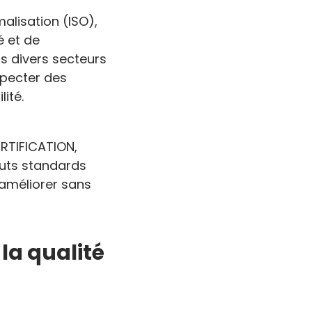
alisation (ISO),
é et de
ns divers secteurs
especter des
ité.
RTIFICATION,
auts standards
’améliorer sans
 la qualité