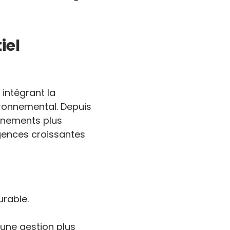
iel
intégrant la
ironnemental. Depuis
énements plus
gences croissantes
rable.
une gestion plus