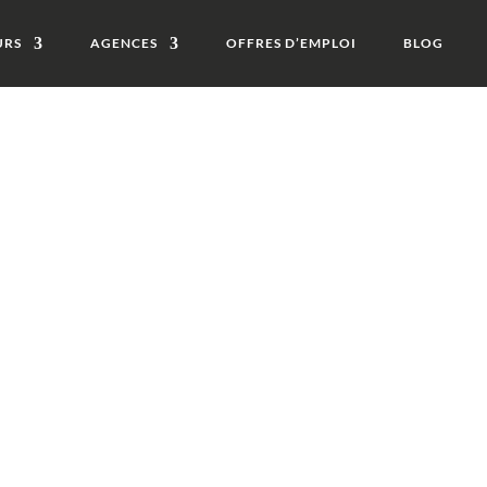
URS
AGENCES
OFFRES D’EMPLOI
BLOG
 du
 chez