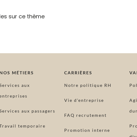
cles sur ce thème
NOS MÉTIERS
CARRIÈRES
VA
Services aux
Notre politique RH
Po
entreprises
Vie d'entreprise
Ag
Services aux passagers
dur
FAQ recrutement
Travail temporaire
Pr
Promotion interne
div