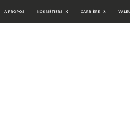
A PROPOS
NOS MÉTIERS
CARRIÈRE
VALE
S ARTICLES
aine Européenne
ppement Durable
e :
agement pour le
ppement durable