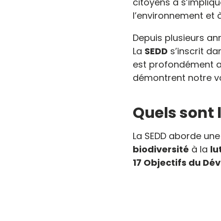
citoyens à s’impliq
l’environnement et 
Depuis plusieurs an
La
SEDD
s’inscrit d
est profondément an
démontrent notre vo
Quels sont l
La SEDD aborde une
biodiversité
à la
lu
17 Objectifs du D